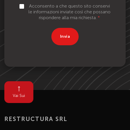
A
Acconsento a che questo sito conservi
c
le informazioni inviate così che possano
c
rispondere alla mia richiesta.
*
e
t
t
Invia
a
z
i
o
n
e
G
D
P
R
*
Vai Sui
RESTRUCTURA SRL