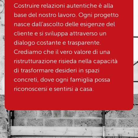
Costruire relazioni autentiche è alla
base del nostro lavoro. Ogni progetto
nasce dall'ascolto delle esigenze del
cliente e si sviluppa attraverso un
dialogo costante e trasparente.
Crediamo che il vero valore di una
ristrutturazione risieda nella capacità
di trasformare desideri in spazi
concreti, dove ogni famiglia possa
riconoscersi e sentirsi a casa.